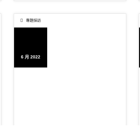
專題採訪
10
6 月 2022
英式復古裝潢重點：4款經典