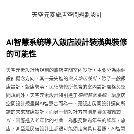
天
空
元
素
旅
店
空
間
規
劃
設
計
AI智慧系統導入飯店設計裝潢與裝修
的可能性
天空元素設計所規劃的旅店空間室內設計，主要分為兩個
設計概念方向，其一是先進的
無人旅店設計
，除了一般飯
店設計、飯店裝潢、民宿裝修所包含的室內設計風格與空
間規劃外，天空元素設計特引進了
德國智能系統
，讓旅店
空間設計規畫與AI智慧合而為一，讓飯店房間設計邁向所
謂的未來旅店設計。而另一個設計方向則是
養生旅館設
計
，因應進入老年化的社會，為服務較為年長的族群，旅
店，甚至是民宿設計上都很可能須走向具有看照、AI智慧