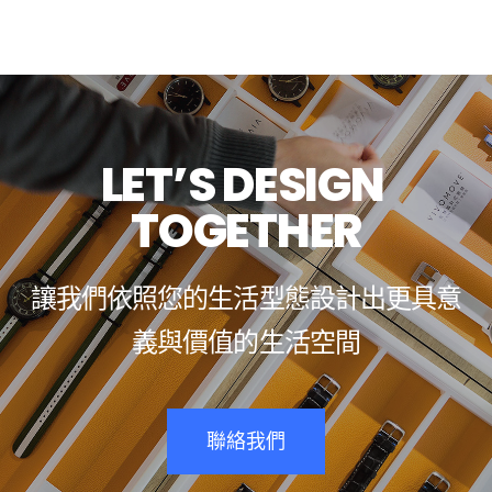
L
E
T
’
S
D
E
S
I
G
N
T
O
G
E
T
H
E
R
讓
我
們
依
照
您
的
生
活
型
態
設
計
出
更
具
意
義
與
價
值
的
生
活
空
間
聯絡我們