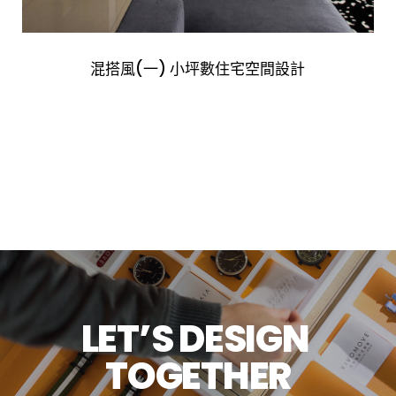
混搭風(一) 小坪數住宅空間設計
L
E
T
’
S
D
E
S
I
G
N
T
O
G
E
T
H
E
R