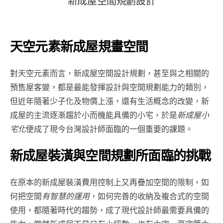
新
成
屋
空
間
規
劃
設
計
天空元素新成屋規畫空間
對天空元素而言，新成屋空間設計規劃，甚至與之相關的
預售屋客變，都是最能發揮設計與空間規劃能力的類別，
但近年隨著少子化及物價上漲，還有生活概念的改變，新
成屋的主流逐漸趨於小而機能具備的小宅，於是
新成屋小
宅化
便成了現今台灣設計師面臨的一個重要的課題。
新成屋裝潢與空間規劃所面臨的挑戰
在原本的新成屋裝潢費用控制上又再疊加空間的限制，如
何把空間
有智慧的運用
，如何完善的收納及複合式的空間
使用，都隨著時代的趨勢，成了現代設計師最需要具備的