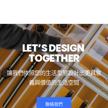
L
E
T
’
S
D
E
S
I
G
N
T
O
G
E
T
H
E
R
讓
我
們
依
照
您
的
生
活
型
態
設
計
出
更
具
意
義
與
價
值
的
生
活
空
間
聯絡我們