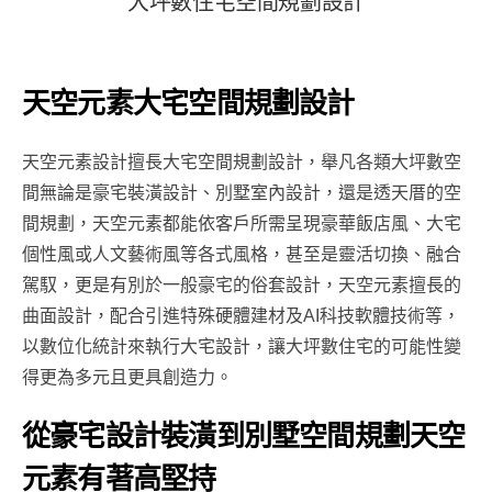
大
坪
數
住
宅
空
間
規
劃
設
計
天空元素大宅空間規劃設計
天空元素設計擅長大宅空間規劃設計，舉凡各類大坪數空
間無論是豪宅裝潢設計、別墅室內設計，還是透天厝的空
間規劃，天空元素都能依客戶所需呈現豪華飯店風、大宅
個性風或人文藝術風等各式風格，甚至是靈活切換、融合
駕馭，更是有別於一般豪宅的俗套設計，天空元素擅長的
曲面設計，配合引進特殊硬體建材及AI科技軟體技術等，
以數位化統計來執行大宅設計，讓大坪數住宅的可能性變
得更為多元且更具創造力。
從豪宅設計裝潢到別墅空間規劃天空
元素有著高堅持