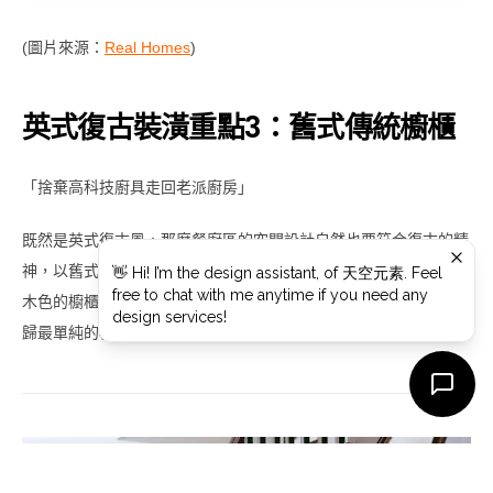
(圖片來源：
Real Homes
)
英式復古裝潢重點3：舊式傳統櫥櫃
「捨棄高科技廚具走回老派廚房」
既然是英式復古風，那麼餐廚區的空間設計自然也要符合復古的精
神，以舊式傳統櫥櫃取代高科技、極簡時尚的廚具設計，白色、原
木色的櫥櫃與餐桌椅，色系簡單低調但又不失生活溫度，讓廚房回
歸最單純的樣子及功能，雖然老派卻充滿懷舊情懷。