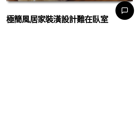
極簡風居家裝潢設計難在臥室
「臥室收納讓極簡風居家裝潢設計變得不容易」
極簡風居家裝潢設計讓人印象都是，好簡約、好乾淨、好無聊，但
還是會亂啊，我們該怎麼辦，簡單～就是一切也可以亂得很極簡如
何，我們其實都沒想過
“亂得很極簡這件事情上”
，極簡風居家裝潢
設計亂得很乾淨其實也是一種態度，但一定會說這句話很矛盾對
吧。
其實只要把寢具、家具及用品選的很極簡，就算極簡風居家裝潢設
計的空間裡亂掉了，也可以
“亂出極簡的特色。”