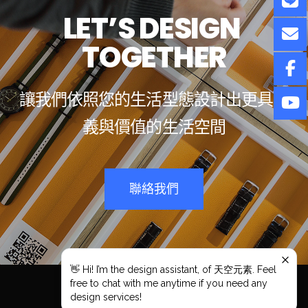
L
E
T
’
S
D
E
S
I
G
N
T
O
G
E
T
H
E
R
讓
我
們
依
照
您
的
生
活
型
態
設
計
出
更
具
意
義
與
價
值
的
生
活
空
間
聯絡我們