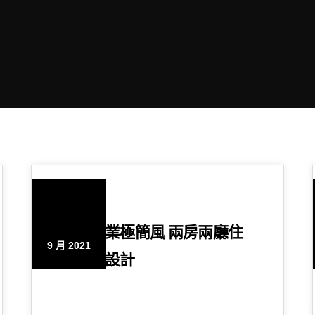
24
英倫工業極簡風 兩房兩廳住
9 月 2021
宅空間設計