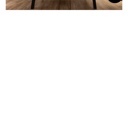
餐邊櫃接引了廚房機能，在滑門開闔之間，梳理出一條清晰烹調路
徑，白色餐櫃接著以 1:3 為配比，挹注靛藍色、定調奪目畫面，藉
手刷質感框塑餐區端景，並拓開口字型開放櫃作為咖啡機、茶器或
小型家電的歸所。