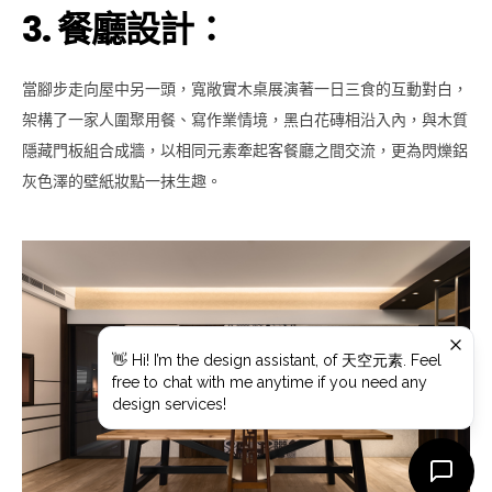
3. 餐廳設計：
當腳步走向屋中另一頭，寬敞實木桌展演著一日三食的互動對白，
架構了一家人圍聚用餐、寫作業情境，黑白花磚相沿入內，與木質
隱藏門板組合成牆，以相同元素牽起客餐廳之間交流，更為閃爍鋁
灰色澤的壁紙妝點一抹生趣。