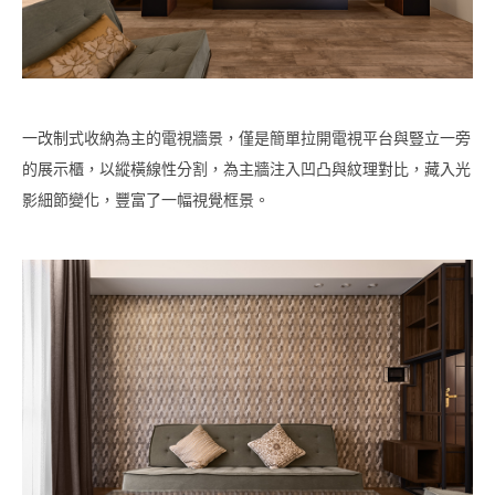
一改制式收納為主的電視牆景，僅是簡單拉開電視平台與豎立一旁
的展示櫃，以縱橫線性分割，為主牆注入凹凸與紋理對比，藏入光
影細節變化，豐富了一幅視覺框景。