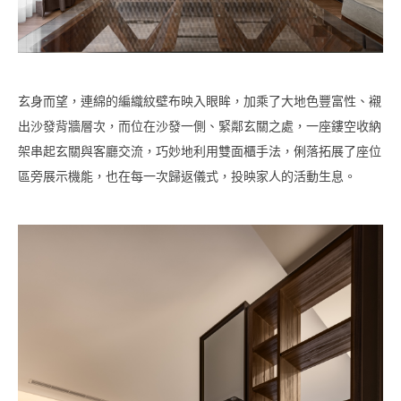
玄身而望，連綿的編織紋壁布映入眼眸，加乘了大地色豐富性、襯
出沙發背牆層次，而位在沙發一側、緊鄰玄關之處，一座鏤空收納
架串起玄關與客廳交流，巧妙地利用雙面櫃手法，俐落拓展了座位
區旁展示機能，也在每一次歸返儀式，投映家人的活動生息。