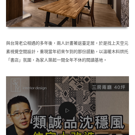
與台灣老公相遇的多年後，兩人計畫著返臺定居，於是找上天空元
素視覺空間設計，重現當年初來乍到的那份感動，以溫暖木料烘托
「書店」氛圍，為家人築起一間全年不休的閱讀基地。