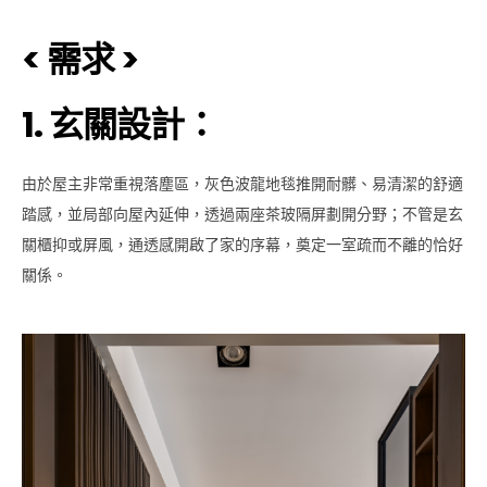
< 需求 >
1. 玄關設計：
由於屋主非常重視落塵區，灰色波龍地毯推開耐髒、易清潔的舒適
踏感，並局部向屋內延伸，透過兩座茶玻隔屏劃開分野；不管是玄
關櫃抑或屏風，通透感開啟了家的序幕，奠定一室疏而不離的恰好
關係。