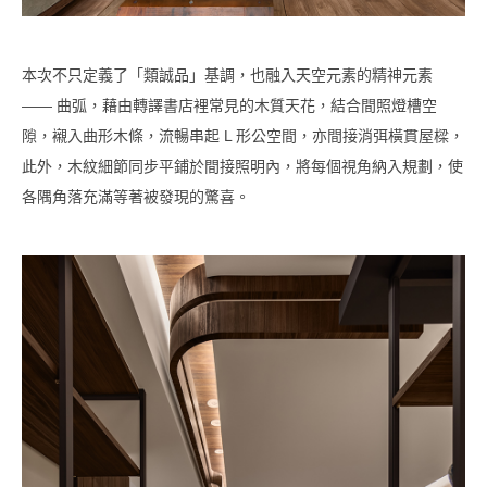
本次不只定義了「類誠品」基調，也融入天空元素的精神元素
—— 曲弧，藉由轉譯書店裡常見的木質天花，結合間照燈槽空
隙，襯入曲形木條，流暢串起 L 形公空間，亦間接消弭橫貫屋樑，
此外，木紋細節同步平鋪於間接照明內，將每個視角納入規劃，使
各隅角落充滿等著被發現的驚喜。